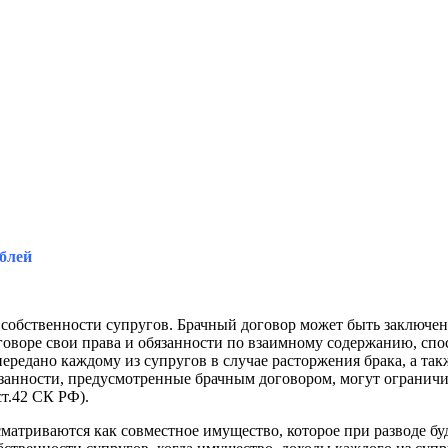
ублей
собственности супругов. Брачный договор может быть заключен
оворе свои права и обязанности по взаимному содержанию, спос
передано каждому из супругов в случае расторжения брака, а т
анности, предусмотренные брачным договором, могут ограничив
т.42 СК РФ).
матриваются как совместное имущество, которое при разводе бу