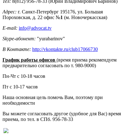
Тел:
8(812) 956-78-33 (Юрий Владимирович Баринов)
Адрес:
г. Санкт-Петербург 195176, ул. Большая
Пороховская, д. 22 офис №
1
(м. Новочеркасская)
E-mail:
info@advocat.tv
Skype-абонент:
"yurabarinov"
В Контакте:
http://vkontakte.ru/club17066730
График работы офисов
(время приема рекомендуем
предварительно согласовать по т. 980-9000)
Пн-Чт с 10-18 часов
Пт с 10-17 часов
Наша основная цель помочь Вам, поэтому при
необходимости
Вы можете согласовать другое (удобное для Вас) время
приема, по тел. в СПб. 956-78-33