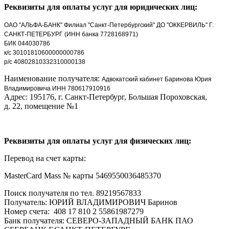
Реквизиты для оплаты услуг для юридических лиц:
ОАО "АЛЬФА-БАНК" Филиал "Санкт-Петербургский" ДО "ОККЕРВИЛЬ" Г.
САНКТ-ПЕТЕРБУРГ (ИНН банка 7728168971)
БИК
044030786
к/с
30101810600000000786
р/с
40802810332310000138
Наименование получателя:
Адвокатский кабинет Баринова Юрия
Владимировича
ИНН 780617910916
Адрес: 195176, г. Санкт-Петербург, Большая Пороховская,
д. 22, помещение №1
Реквизиты для оплаты услуг для физических лиц:
Перевод на счет карты:
MasterCard Mass № карты 5469550036485370
Поиск получателя по тел. 89219567833
Получатель: ЮРИЙ ВЛАДИМИРОВИЧ Баринов
Номер счета: 408 17 810 2 55861987279
Банк получателя: СЕВЕРО-ЗАПАДНЫЙ БАНК ПАО